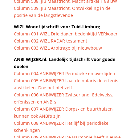
Column 508, JIB Maastricht, Macht artikel 1 88 BW
Column 509, JIB Maastricht, Ontwikkeling in de
positie van de langstlevende
WIZL Woontijdschrift voor Zuid-Limburg
Column 001 WIZL Drie dagen bedenktijd VERkoper
Column 002 WIZL RADAR testament
Column 003 WIZL Arbitrage bij nieuwbouw
ANBI WIJZER.nl, Landelijk tijdschrift voor goede
doelen
Column 004 ANBIWIJZER Periodieke en overlijden
Column 005 ANBIWIJZER Laat de notaris de erfenis
afwikkelen. Doe het niet zelf
Column 006 ANBIWIJZER Zwitserland, Edelweiss,
erfenissen en ANBI’s
Column 007 ANBIWIJZER Dorps- en buurthuizen
kunnen ook ANBI’s zijn
Column 008 ANBIWIJZER Het lijf bij periodieke
schenkingen
Column 009 ANBIWIJZER De Harmonie heeft nieuwe