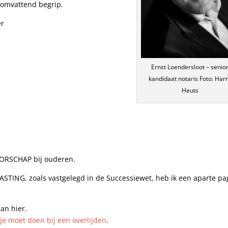
l omvattend begrip.
er
Ernst Loendersloot – senio
kandidaat notaris Foto: Har
Heuts
ORSCHAP bij ouderen.
TING, zoals vastgelegd in de Successiewet, heb ik een aparte pa
dan hier.
je moet doen bij een overlijden
.