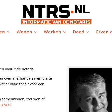
en
Wonen
Werken
Dood
Erven 
en vanuit de notaris.
en over allerhande zaken die te
at er vaak speelt vóór een
om samenwonen, trouwen of
j
LEVEN
.