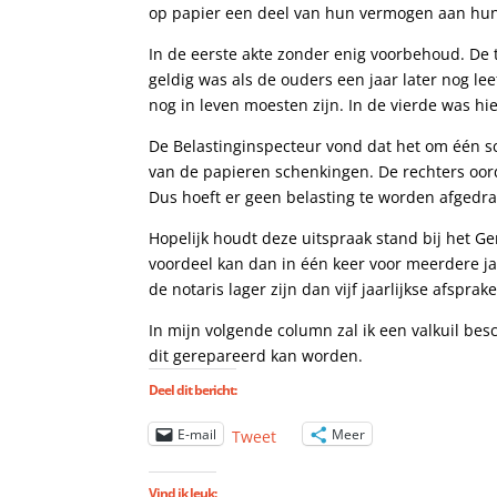
op papier een deel van hun vermogen aan hun
In de eerste akte zonder enig voorbehoud. De
geldig was als de ouders een jaar later nog l
nog in leven moesten zijn. In de vierde was h
De Belastinginspecteur vond dat het om één sc
van de papieren schenkingen. De rechters oord
Dus hoeft er geen belasting te worden afged
Hopelijk houdt deze uitspraak stand bij het G
voordeel kan dan in één keer voor meerdere ja
de notaris lager zijn dan vijf jaarlijkse afsprak
In mijn volgende column zal ik een valkuil be
dit gerepareerd kan worden.
Deel dit bericht:
E-mail
Meer
Tweet
Vind ik leuk: