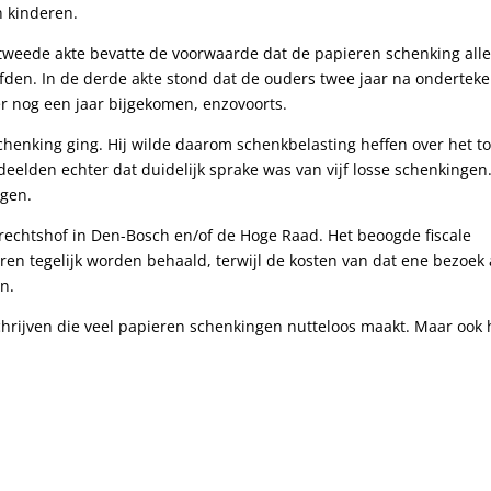
 kinderen.
 tweede akte bevatte de voorwaarde dat de papieren schenking all
eefden. In de derde akte stond dat de ouders twee jaar na ondertek
ier nog een jaar bijgekomen, enzovoorts.
henking ging. Hij wilde daarom schenkbelasting heffen over het to
eelden echter dat duidelijk sprake was van vijf losse schenkingen
ragen.
erechtshof in Den-Bosch en/of de Hoge Raad. Het beoogde fiscale
ren tegelijk worden behaald, terwijl de kosten van dat ene bezoek
en.
schrijven die veel papieren schenkingen nutteloos maakt. Maar ook