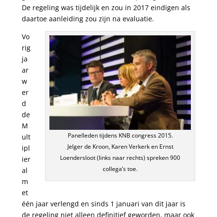
De regeling was tijdelijk en zou in 2017 eindigen als
daartoe aanleiding zou zijn na evaluatie.
Vo
rig
ja
ar
w
er
d
de
M
Panelleden tijdens KNB congress 2015.
ult
Jelger de Kroon, Karen Verkerk en Ernst
ipl
Loendersloot (links naar rechts) spreken 900
ier
collega’s toe.
al
m
et
één jaar verlengd en sinds 1 januari van dit jaar is
de regeling niet alleen definitief geworden, maar ook